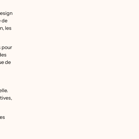
design
e de
n, les
s pour
des
ue de
lle.
tives,
des