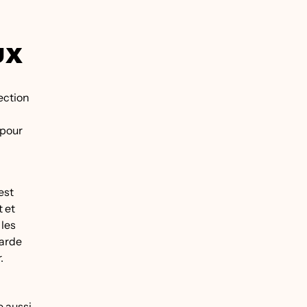
UX
ection
 pour
est
 et
 les
garde
.
e aussi