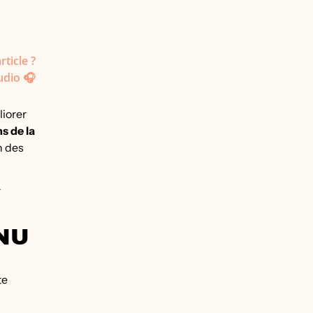
rticle ?
udio 🎧
liorer
s de la
n des
r
NU
te