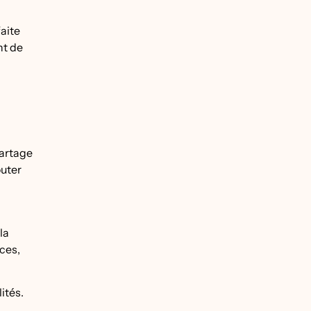
faite
nt de
partage
outer
la
aces,
lités.