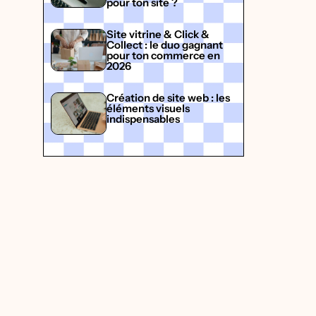
pour ton site ?
Site vitrine & Click &
Collect : le duo gagnant
pour ton commerce en
2026
Création de site web : les
éléments visuels
indispensables