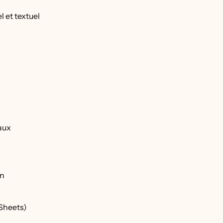
l et textuel
iaux
on
Sheets)