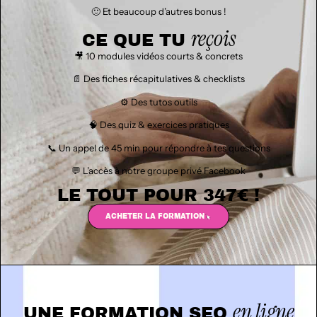
🙂 Et beaucoup d’autres bonus !
reçois
CE QUE TU
🎥 10 modules vidéos courts & concrets
📄 Des fiches récapitulatives & checklists
⚙️ Des tutos outils
🧠 Des quiz & exercices pratiques
📞 Un appel de 45 min pour répondre à tes questions
💬 L’accès à notre groupe privé Facebook
LE TOUT POUR 347€ !
ACHETER LA FORMATION
en ligne
UNE FORMATION SEO