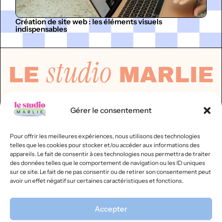
Création de site web : les éléments visuels
indispensables
studio
LE
MARLIE
Gérer le consentement
OÙ ON T'EMMÈNE ?
Services
Pour offrir les meilleures expériences, nous utilisons des technologies
Portfolio
telles que les cookies pour stocker et/ou accéder aux informations des
Créer ton site toi-même : nos conseils
appareils. Le fait de consentir à ces technologies nous permettra de traiter
Formation SEO Express (en ligne)
des données telles que le comportement de navigation ou les ID uniques
sur ce site. Le fait de ne pas consentir ou de retirer son consentement peut
A propos
avoir un effet négatif sur certaines caractéristiques et fonctions.
@LESTUDIOMARLIE
Accepter