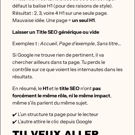
défaut la balise H1 (pour des raisons de style).
Résultat : 2, 3, voire 4 H1 sur une seule page.
Mauvaise idée. Une page =
un seul H1
.
Laisser un Title SEO générique ou vide
Exemples t :
Accueil
,
Page d’exemple
,
Sans titre
…
Si Google ne trouve rien de pertinent, il va
chercher ailleurs dans ta page. Tu perds le
contrôle sur ce que voient les internautes dans les
résultats.
En résumé, le
H1
et le
title SEO
n’ont
pas
forcément le même rôle, ni le même impact
,
même s’ils parlent du même sujet.
✔️ L’un structure ta page pour le lecteur
✔️ L’autre attire le clic depuis Google
TU VEUX ALLER