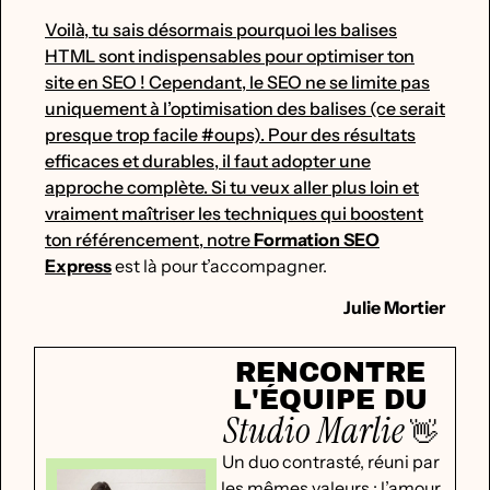
Voilà, tu sais désormais pourquoi les balises
HTML sont indispensables pour optimiser ton
site en SEO ! Cependant, le SEO ne se limite pas
uniquement à l’optimisation des balises (ce serait
presque trop facile #oups). Pour des résultats
efficaces et durables, il faut adopter une
approche complète. Si tu veux aller plus loin et
vraiment maîtriser les techniques qui boostent
ton référencement, notre
Formation SEO
Express
est là pour t’accompagner.
Julie Mortier
RENCONTRE
L'ÉQUIPE DU
Studio Marlie
👋
Un duo contrasté, réuni par
les mêmes valeurs : l’amour