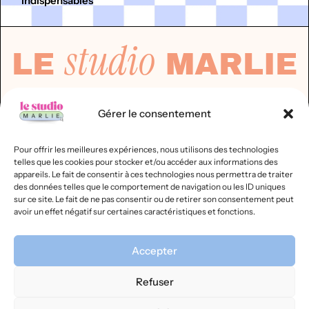
indispensables
studio
LE
MARLIE
Gérer le consentement
OÙ ON T'EMMÈNE ?
Services
Pour offrir les meilleures expériences, nous utilisons des technologies
Portfolio
telles que les cookies pour stocker et/ou accéder aux informations des
Créer ton site toi-même : nos conseils
appareils. Le fait de consentir à ces technologies nous permettra de traiter
Formation SEO Express (en ligne)
des données telles que le comportement de navigation ou les ID uniques
sur ce site. Le fait de ne pas consentir ou de retirer son consentement peut
A propos
avoir un effet négatif sur certaines caractéristiques et fonctions.
@LESTUDIOMARLIE
Accepter
NOUS CONTACTER
Refuser